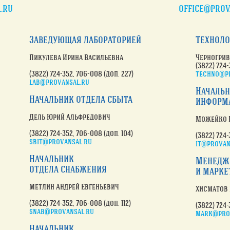
.ru
office@prov
Заведующая лабораторией
Техноло
Пикулева Ирина Васильевна
Черногрив
(3822) 724-
(3822) 724-352
, 706-008 (доп. 227)
techno@p
lab@provansal.ru
Началь
Начальник отдела сбыта
информ
Дель Юрий Альфредович
Можейко 
(3822) 724-352
, 706-008 (доп. 104)
(3822) 724-
sbit@provansal.ru
it@provan
Начальник
Менедже
отдела снабжения
и марке
Метлин Андрей Евгеньевич
Хисматов 
(3822) 724-352
, 706-008 (доп. 112)
(3822) 724-
snab@provansal.ru
mark@pro
Начальник