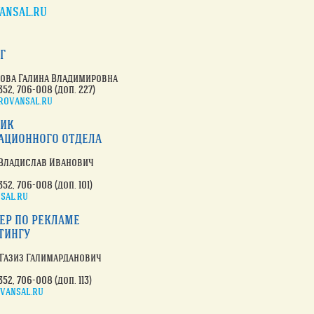
ansal.ru
г
ова Галина Владимировна
352
, 706-008 (доп. 227)
rovansal.ru
ник
ационного отдела
Владислав Иванович
352
, 706-008 (доп. 101)
sal.ru
р по рекламе
тингу
Газиз Галимарданович
352
, 706-008 (доп. 113)
vansal.ru