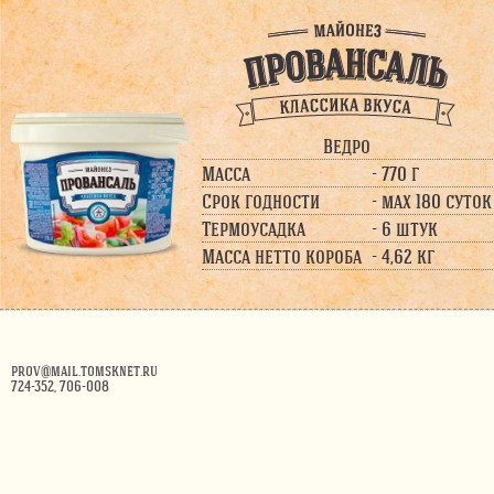
Ведро
Масса
- 770 г
Срок годности
- max 180 суток
Термоусадка
- 6 штук
Масса нетто короба
- 4,62 кг
prov@mail.tomsknet.ru
724-352, 706-008